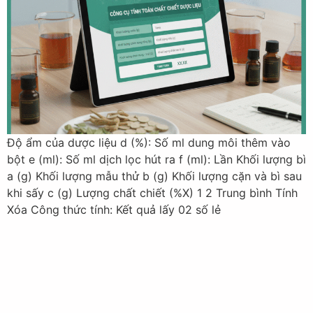
Độ ẩm của dược liệu d (%): Số ml dung môi thêm vào
bột e (ml): Số ml dịch lọc hút ra f (ml): Lần Khối lượng bì
a (g) Khối lượng mẫu thử b (g) Khối lượng cặn và bì sau
khi sấy c (g) Lượng chất chiết (%X) 1 2 Trung bình Tính
Xóa Công thức tính: Kết quả lấy 02 số lẻ